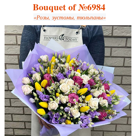
Bouquet of №6984
«Розы, эустомы, тюльпаны»