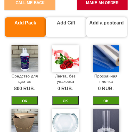
CALL ME BACK
MAKE AN ORDER
Add Pack
Add Gift
Add a postcard
Средство для
Лента, без
Прозрачная
цветов
упаковки
пленка
800 RUB.
0 RUB.
0 RUB.
ОK
ОK
ОK