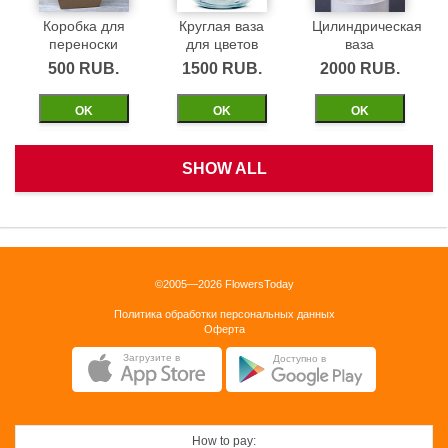
Коробка для
Круглая ваза
Цилиндрическая
переноски
для цветов
ваза
500 RUB.
1500 RUB.
2000 RUB.
ОK
ОK
ОK
SHOW ALL
Белая
Черная
Бежевая
корзинка
бархатная
бархатная
коробка 40см
коробка 40см
1500 RUB.
©2005—2026 FlowersToday
2500 RUB.
2500 RUB.
Политика обработки персональных данных
ОK
Оферта
ОK
ОK
Загрузите в
Доступно в
How to pay: