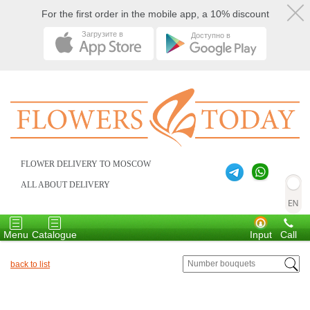
For the first order in the mobile app, a 10% discount
Загрузите в
Доступно в
FLOWER DELIVERY TO MOSCOW
ALL ABOUT DELIVERY
Toggle
Toggle
navigation
navigation
Menu
Catalogue
Input
Call
back to list