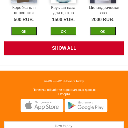
Коробка для
Круглая ваза
Цилиндрическая
переноски
для цветов
ваза
500 RUB.
1500 RUB.
2000 RUB.
ОK
ОK
ОK
SHOW ALL
Белая
Черная
Бежевая
корзинка
бархатная
бархатная
коробка 40см
коробка 40см
1500 RUB.
©2005—2026 FlowersToday
2500 RUB.
2500 RUB.
Политика обработки персональных данных
ОK
Оферта
ОK
ОK
Загрузите в
Доступно в
How to pay: