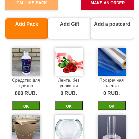
CALL ME BACK
MAKE AN ORDER
Add Pack
Add Gift
Add a postcard
Средство для
Лента, без
Прозрачная
цветов
упаковки
пленка
800 RUB.
0 RUB.
0 RUB.
ОK
ОK
ОK