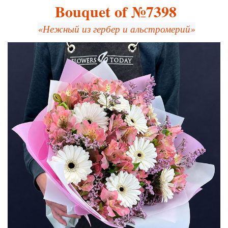
Bouquet of №7398
«Нежный из гербер и альстромерий»