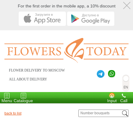
For the first order in the mobile app, a 10% discount
Загрузите в
Доступно в
FLOWER DELIVERY TO MOSCOW
ALL ABOUT DELIVERY
Toggle
Toggle
navigation
navigation
Menu
Catalogue
Input
Call
back to list