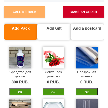
CALL ME BACK
MAKE AN ORDER
Add Pack
Add Gift
Add a postcard
Средство для
Лента, без
Прозрачная
цветов
упаковки
пленка
800 RUB.
0 RUB.
0 RUB.
ОK
ОK
ОK