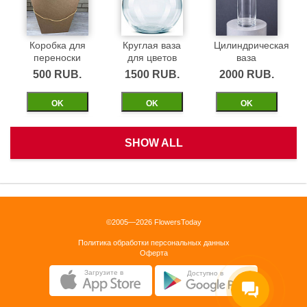
Коробка для
Круглая ваза
Цилиндрическая
переноски
для цветов
ваза
500 RUB.
1500 RUB.
2000 RUB.
ОK
ОK
ОK
SHOW ALL
Белая
Черная
Бежевая
корзинка
бархатная
бархатная
коробка 40см
коробка 40см
1500 RUB.
©2005—2026 FlowersToday
2500 RUB.
2500 RUB.
Политика обработки персональных данных
ОK
Оферта
ОK
ОK
Загрузите в
Доступно в