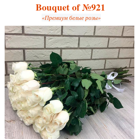
Bouquet of №921
«Премиум белые розы»