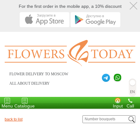
For the first order in the mobile app, a 10% discount
Загрузите в
Доступно в
FLOWER DELIVERY TO MOSCOW
ALL ABOUT DELIVERY
Toggle
Toggle
navigation
navigation
Menu
Catalogue
Input
Call
back to list