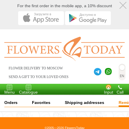
For the first order in the mobile app, a 10% discount
Загрузите в
Доступно в
FLOWER DELIVERY TO MOSCOW
SEND A GIFT TO YOUR LOVED ONES
Toggle
Toggle
navigation
navigation
Menu
Catalogue
Input
Call
Orders
Favorites
Shipping addresses
Remi
©2005—2026 FlowersToday