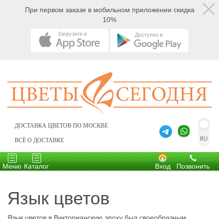
При первом заказе в мобильном приложении скидка
10%
Загрузите в
Доступно в
ДОСТАВКА ЦВЕТОВ ПО МОСКВЕ
ВСЁ О ДОСТАВКЕ
Toggle
Toggle
navigation
navigation
Меню
Каталог
Вход
Позвонить
Язык цветов
Язык цветов в Викторианскую эпоху был своеобразным