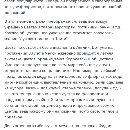
своей популярности. Теперь он превратился в своеобразный
конкурс флористов, в котором может принять участие любой
желающий.
В этот период страна преображается, ведь все вокруг
украшено цветами тиаре: аэропорты, гостиницы, банки и т.д.
Каждое общественное учреждение стремится завоевать
звание “Лучшего тиаре на Таити”.
Цветы не остаются без внимания и в Англии. Вот уже на
протяжении 80 лет в Челси ежегодно проводится летняя
выставка цветов, организуемая Королевским обществом.
Именно это популярное во всем мире событие диктует
модные тенденции во флористике. Например, английский
праздник создал моду на утилитарность во флористике, ведь
многие композиции, выставленные на конкурс, были сделаны
из мусора: вазоны для клумб, старые тележки, посуда и т.д. -
все это теперь активно используется во флористике и
ландшафтном дизайне. Зрителям пришлись по душе эти
сочетания старой ненужной утвари и прекрасных свежих
цветов, ведь каждому они напомнили что-то свое, теплое и
приятное.
День огненного гибискуса отмечают на островах Фиджи.