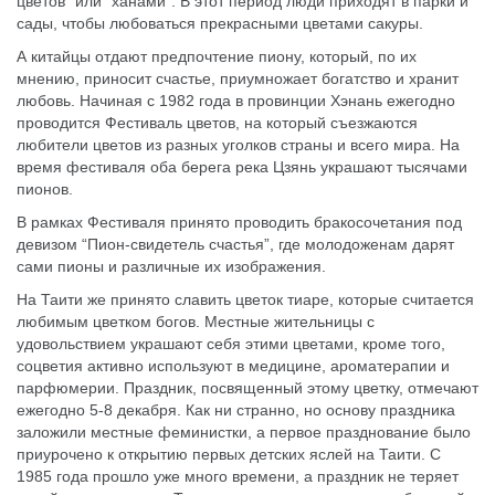
цветов” или “ханами”. В этот период люди приходят в парки и
сады, чтобы любоваться прекрасными цветами сакуры.
А китайцы отдают предпочтение пиону, который, по их
мнению, приносит счастье, приумножает богатство и хранит
любовь. Начиная с 1982 года в провинции Хэнань ежегодно
проводится Фестиваль цветов, на который съезжаются
любители цветов из разных уголков страны и всего мира. На
время фестиваля оба берега река Цзянь украшают тысячами
пионов.
В рамках Фестиваля принято проводить бракосочетания под
девизом “Пион-свидетель счастья”, где молодоженам дарят
сами пионы и различные их изображения.
На Таити же принято славить цветок тиаре, которые считается
любимым цветком богов. Местные жительницы с
удовольствием украшают себя этими цветами, кроме того,
соцветия активно используют в медицине, ароматерапии и
парфюмерии. Праздник, посвященный этому цветку, отмечают
ежегодно 5-8 декабря. Как ни странно, но основу праздника
заложили местные феминистки, а первое празднование было
приурочено к открытию первых детских яслей на Таити. С
1985 года прошло уже много времени, а праздник не теряет