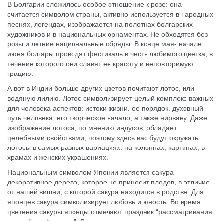
В Болгарии сложилось особое отношение к розе: она
считается символом страны, активно используется в народных
песнях, легендах, изображается на полотнах болгарских
художников и в национальных орнаментах. Не обходятся без
розы и летние национальные обряды. В конце мая- начале
июня болгары проводят фестиваль в честь любимого цветка, в
течение которого они славят ее красоту и неповторимую
грацию.
А вот в Индии больше других цветов почитают лотос, или
водяную лилию. Лотос символизирует целый комплекс важных
для человека аспектов: истоки жизни, ее порядок, духовный
путь человека, его творческое начало, а также нирвану. Даже
изображение лотоса, по мнению индусов, обладает
целебными свойствами, поэтому здесь вас будут окружать
лотосы в самых разных вариациях: на колоннах, картинах, в
храмах и женских украшениях.
Национальным символом Японии является сакура –
декоративное дерево, которое не приносит плодов, в отличие
от нашей вишни, с которой сакура находится в родстве. Для
японцев сакура символизирует любовь и юность. Во время
цветения сакуры японцы отмечают праздник “рассматривания