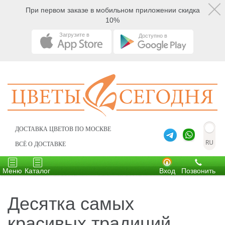
При первом заказе в мобильном приложении скидка
10%
Загрузите в
Доступно в
ДОСТАВКА ЦВЕТОВ ПО МОСКВЕ
ВСЁ О ДОСТАВКЕ
Toggle
Toggle
navigation
navigation
Меню
Каталог
Вход
Позвонить
Десятка самых
красивых традиций,