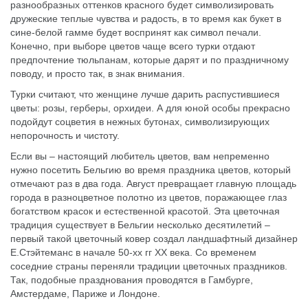
разнообразных оттенков красного будет символизировать
дружеские теплые чувства и радость, в то время как букет в
сине-белой гамме будет воспринят как символ печали.
Конечно, при выборе цветов чаще всего турки отдают
предпочтение тюльпанам, которые дарят и по праздничному
поводу, и просто так, в знак внимания.
Турки считают, что женщине лучше дарить распустившиеся
цветы: розы, герберы, орхидеи. А для юной особы прекрасно
подойдут соцветия в нежных бутонах, символизирующих
непорочность и чистоту.
Если вы – настоящий любитель цветов, вам непременно
нужно посетить Бельгию во время праздника цветов, который
отмечают раз в два года. Август превращает главную площадь
города в разноцветное полотно из цветов, поражающее глаз
богатством красок и естественной красотой. Эта цветочная
традиция существует в Бельгии несколько десятилетий –
первый такой цветочный ковер создал ландшафтный дизайнер
Е.Стэйтеманс в начале 50-хх гг XX века. Со временем
соседние страны переняли традиции цветочных праздников.
Так, подобные празднования проводятся в Гамбурге,
Амстердаме, Париже и Лондоне.