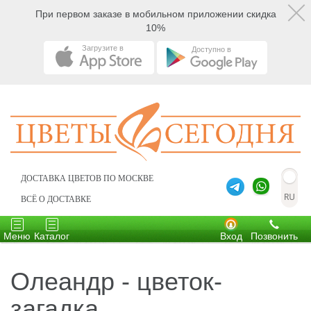
При первом заказе в мобильном приложении скидка
10%
Загрузите в
Доступно в
ДОСТАВКА ЦВЕТОВ ПО МОСКВЕ
ВСЁ О ДОСТАВКЕ
Toggle
Toggle
navigation
navigation
Меню
Каталог
Вход
Позвонить
Олеандр - цветок-
загадка