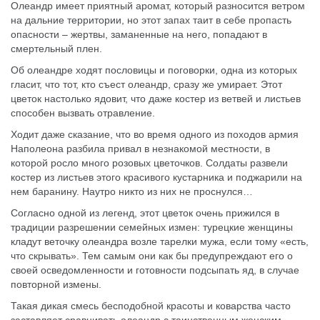
Олеандр имеет приятный аромат, который разносится ветром
на дальние территории, но этот запах таит в себе пропасть
опасности – жертвы, заманенные на него, попадают в
смертельный плен.
Об олеандре ходят пословицы и поговорки, одна из которых
гласит, что тот, кто съест олеандр, сразу же умирает. Этот
цветок настолько ядовит, что даже костер из ветвей и листьев
способен вызвать отравление.
Ходит даже сказание, что во время одного из походов армия
Наполеона разбила привал в незнакомой местности, в
которой росло много розовых цветочков. Солдаты развели
костер из листьев этого красивого кустарника и поджарили на
нем баранину. Наутро никто из них не проснулся…
Согласно одной из легенд, этот цветок очень прижился в
традиции разрешении семейных измен: турецкие женщины
кладут веточку олеандра возле тарелки мужа, если тому «есть,
что скрывать». Тем самым они как бы предупреждают его о
своей осведомленности и готовности подсыпать яд, в случае
повторной измены.
Такая дикая смесь бесподобной красоты и коварства часто
заставляет сравнивать олеандр с таинственным женским