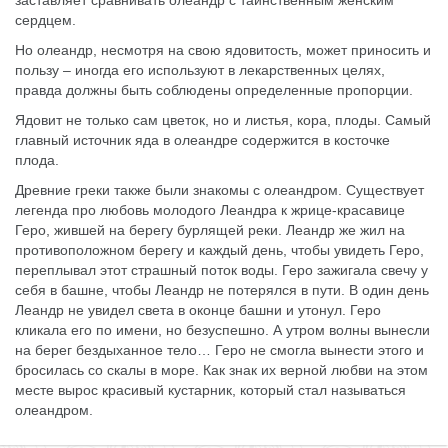
сердцем.
Но олеандр, несмотря на свою ядовитость, может приносить и
пользу – иногда его используют в лекарственных целях,
правда должны быть соблюдены определенные пропорции.
Ядовит не только сам цветок, но и листья, кора, плоды. Самый
главный источник яда в олеандре содержится в косточке
плода.
Древние греки также были знакомы с олеандром. Существует
легенда про любовь молодого Леандра к жрице-красавице
Геро, жившей на берегу бурлящей реки. Леандр же жил на
противоположном берегу и каждый день, чтобы увидеть Геро,
переплывал этот страшный поток воды. Геро зажигала свечу у
себя в башне, чтобы Леандр не потерялся в пути. В один день
Леандр не увидел света в оконце башни и утонул. Геро
кликала его по имени, но безуспешно. А утром волны вынесли
на берег бездыханное тело… Геро не смогла вынести этого и
бросилась со скалы в море. Как знак их верной любви на этом
месте вырос красивый кустарник, который стал называться
олеандром.