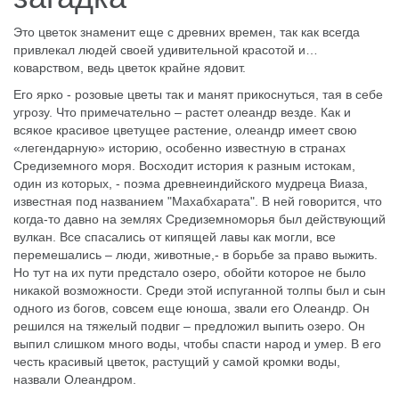
Это цветок знаменит еще с древних времен, так как всегда
привлекал людей своей удивительной красотой и…
коварством, ведь цветок крайне ядовит.
Его ярко - розовые цветы так и манят прикоснуться, тая в себе
угрозу. Что примечательно – растет олеандр везде. Как и
всякое красивое цветущее растение, олеандр имеет свою
«легендарную» историю, особенно известную в странах
Средиземного моря. Восходит история к разным истокам,
один из которых, - поэма древнеиндийского мудреца Виаза,
известная под названием "Махабхарата". В ней говорится, что
когда-то давно на землях Средиземноморья был действующий
вулкан. Все спасались от кипящей лавы как могли, все
перемешались – люди, животные,- в борьбе за право выжить.
Но тут на их пути предстало озеро, обойти которое не было
никакой возможности. Среди этой испуганной толпы был и сын
одного из богов, совсем еще юноша, звали его Олеандр. Он
решился на тяжелый подвиг – предложил выпить озеро. Он
выпил слишком много воды, чтобы спасти народ и умер. В его
честь красивый цветок, растущий у самой кромки воды,
назвали Олеандром.