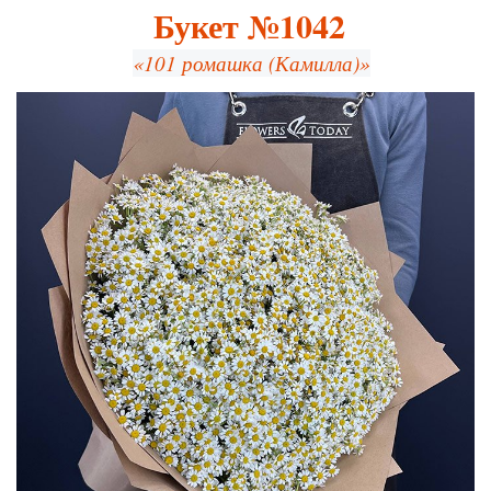
Букет №1042
«101 ромашка (Камилла)»