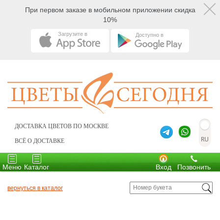
При первом заказе в мобильном приложении скидка
10%
Загрузите в
Доступно в
ДОСТАВКА ЦВЕТОВ ПО МОСКВЕ
ВСЁ О ДОСТАВКЕ
Toggle
Toggle
navigation
navigation
Меню
Каталог
Вход
Позвонить
вернуться в каталог