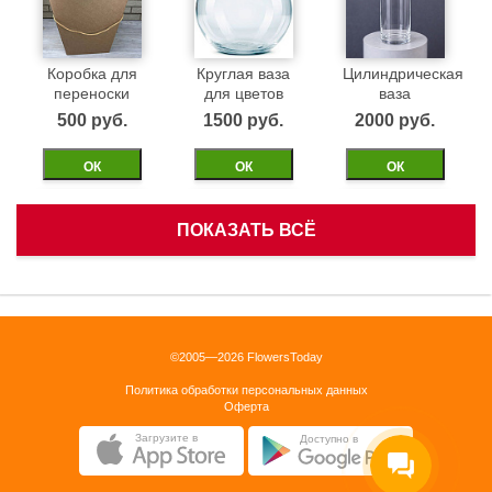
Коробка для
Круглая ваза
Цилиндрическая
переноски
для цветов
ваза
500 pуб.
1500 pуб.
2000 pуб.
ОК
ОК
ОК
ПОКАЗАТЬ ВСЁ
Белая
Черная
Бежевая
корзинка
бархатная
бархатная
коробка 40см
коробка 40см
1500 pуб.
©2005—2026 FlowersToday
2500 pуб.
2500 pуб.
Политика обработки персональных данных
ОК
Оферта
ОК
ОК
Загрузите в
Доступно в