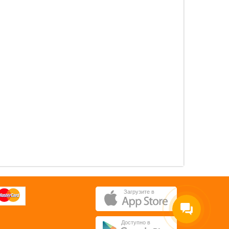
0 pуб.
0 pуб.
ОК
ОК
Загрузите в
Доступно в