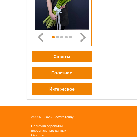
0 pу
ОК
Советы
Бордо
плён
Полезное
0 pу
Интересное
ОК
©2005—2026 FlowersToday
Политика обработки
персональных данных
Оферта