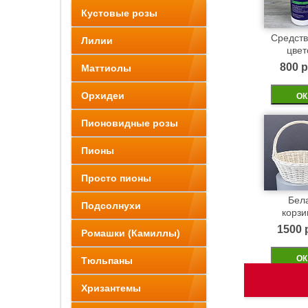
Кустовые розы
Средств
Лилии
цвет
800 p
Маттиолы
Орхидеи
ОК
Пионовидные розы
Пионы
Просто пионы
Бел
Подсолнухи
корзи
1500 
Ромашки (Камиллы)
ОК
Тюльпаны
Хризантемы