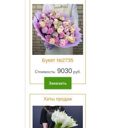
ОК
Лен
атлас
розо
Букет №2735
0 pу
9030
Стоимость:
руб.
ОК
Заказать
Хиты продаж
Свет
зеле
плён