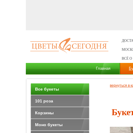
ДОСТА
МОСК
ВСЁ О
Главная
Б
вернуться в к
Все букеты
101 роза
Буке
Корзины
Моно букеты