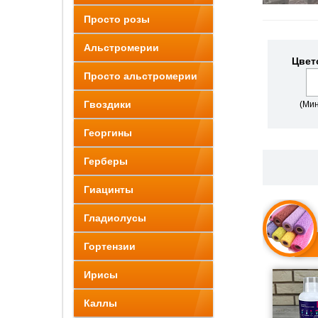
Просто розы
Альстромерии
Цвет
Просто альстромерии
Гвоздики
(Мин
Георгины
Герберы
Гиацинты
Гладиолусы
Гортензии
Ирисы
Каллы