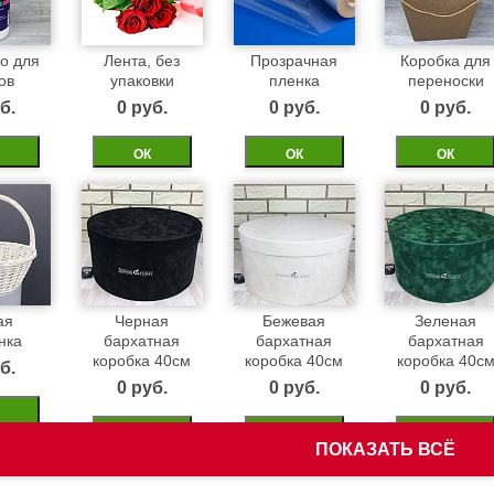
о для
Лента, без
Прозрачная
Коробка для
ов
упаковки
пленка
переноски
б.
0 pуб.
0 pуб.
0 pуб.
ОК
ОК
ОК
ая
Черная
Бежевая
Зеленая
нка
бархатная
бархатная
бархатная
коробка 40см
коробка 40см
коробка 40с
б.
0 pуб.
0 pуб.
0 pуб.
ОК
ОК
ОК
ПОКАЗАТЬ ВСЁ