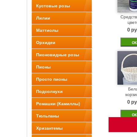
Кустовые розы
Средств
Лилии
цвет
0 pу
Маттиолы
Орхидеи
ОК
Пионовидные розы
Пионы
Просто пионы
Бел
Подсолнухи
корзи
0 pу
Ромашки (Камиллы)
ОК
Тюльпаны
Хризантемы