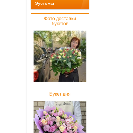
Эустомы
Фото доставки
букетов
Беже
барха
коробка
0 pу
ОК
Букет дня
Лен
атлас
бел
0 pу