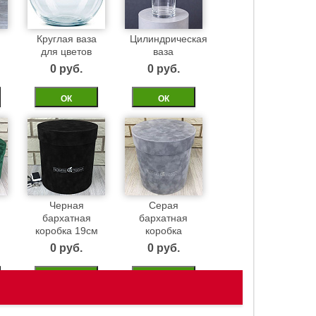
Круглая ваза
Цилиндрическая
для цветов
ваза
0 pуб.
0 pуб.
ОК
ОК
Черная
Серая
бархатная
бархатная
м
коробка 19см
коробка
0 pуб.
0 pуб.
ОК
ОК