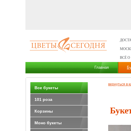
ДОСТА
МОСК
ВСЁ О
Главная
Б
вернуться в к
Все букеты
101 роза
Буке
Корзины
Моно букеты