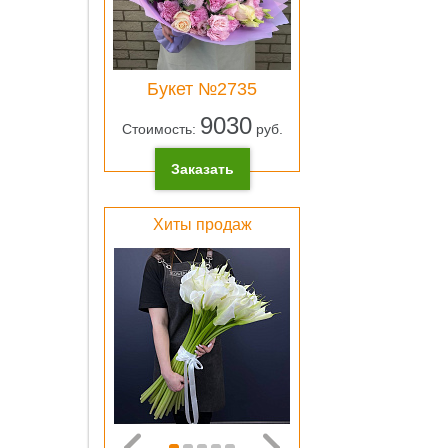
ОК
Букет №2735
9030
Стоимость:
руб.
Лен
Заказать
атлас
розо
0 pу
Хиты продаж
ОК
Свет
зеле
плён