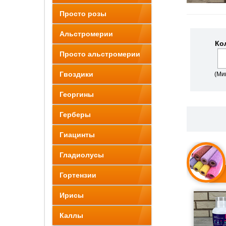
Просто розы
Альстромерии
Ко
Просто альстромерии
Гвоздики
(Ми
Георгины
Герберы
Гиацинты
Гладиолусы
Гортензии
Ирисы
Каллы