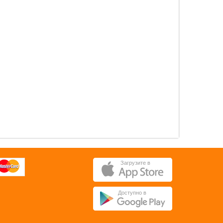
0 pуб.
0 pуб.
ОК
ОК
Загрузите в
Доступно в