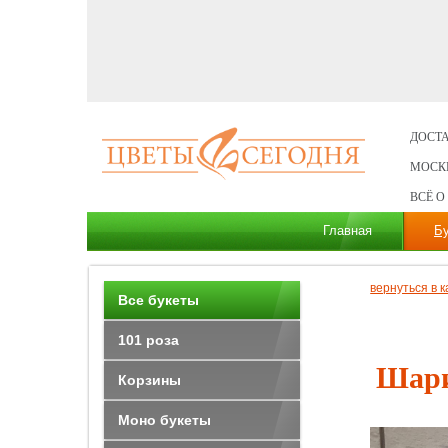
ДОСТА
МОСК
ВСЁ О
Главная
Б
вернуться в к
Все букеты
101 роза
Шари
Корзины
Моно букеты