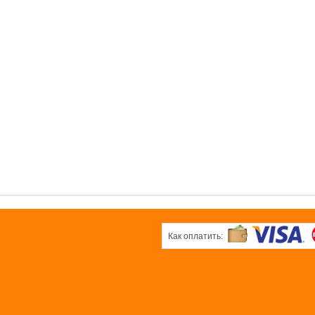
0 pуб.
б.
0 pуб.
ОК
ОК
ОК
вая
Белая плёнка
Черная
ка
плёнка
0 pуб.
б.
0 pуб.
ОК
ОК
Как оплатить: