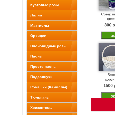
Кустовые розы
Средств
Лилии
цвет
800 p
Маттиолы
Орхидеи
ОК
Пионовидные розы
Пионы
Просто пионы
Бел
Подсолнухи
корзи
1500 
Ромашки (Камиллы)
ОК
Тюльпаны
Хризантемы