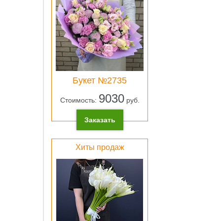
ОК
Лен
Букет №2735
атлас
розо
9030
Стоимость:
руб.
0 pу
Заказать
ОК
Хиты продаж
Свет
зеле
плён