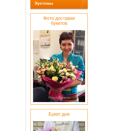
Эустомы
Фото доставки
букетов
Беже
барха
коробка
1000 
ОК
Лен
атлас
бел
Букет дня
0 pу