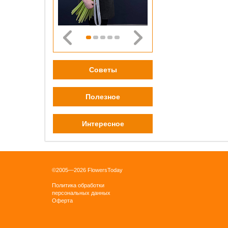
0 pу
ОК
Советы
Полезное
Бордо
плён
Интересное
0 pу
ОК
©2005—2026 FlowersToday
Политика обработки
персональных данных
Оферта