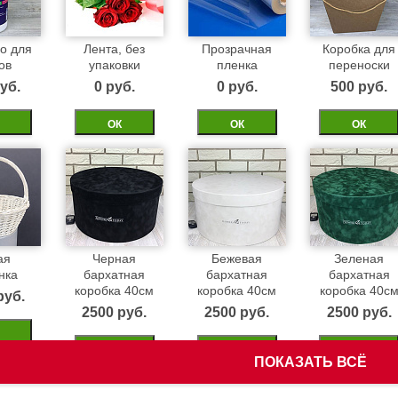
о для
Лента, без
Прозрачная
Коробка для
ов
упаковки
пленка
переноски
уб.
0 pуб.
0 pуб.
500 pуб.
ОК
ОК
ОК
ая
Черная
Бежевая
Зеленая
нка
бархатная
бархатная
бархатная
коробка 40см
коробка 40см
коробка 40с
pуб.
2500 pуб.
2500 pуб.
2500 pуб.
ОК
ОК
ОК
ПОКАЗАТЬ ВСЁ