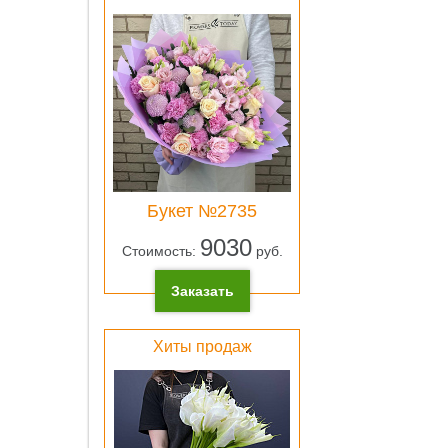
ОК
Лен
атлас
Букет №2735
розо
9030
0 pу
Стоимость:
руб.
ОК
Заказать
Хиты продаж
Свет