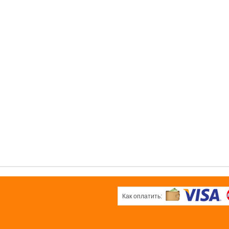
ная
розовая
плёнка
0 pуб.
ка
плёнка
0 pуб.
б.
0 pуб.
ОК
ОК
ОК
вая
Белая плёнка
Черная
ка
плёнка
0 pуб.
б.
0 pуб.
ОК
ОК
Как оплатить: