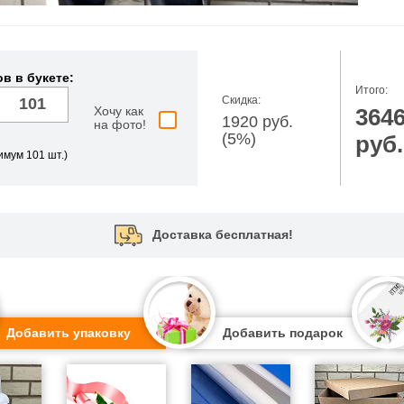
в в букете:
Итого:
Скидка:
Хочу как
364
1920 руб.
на фото!
(5%)
руб.
имум 101 шт.)
Доставка бесплатная!
Добавить упаковку
Добавить подарок