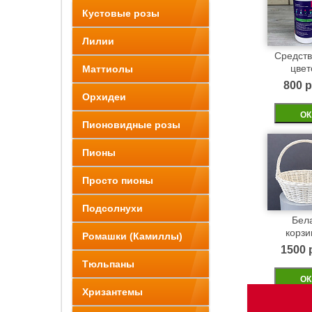
Кустовые розы
Лилии
Средств
цвет
Маттиолы
800 p
Орхидеи
ОК
Пионовидные розы
Пионы
Просто пионы
Подсолнухи
Бел
корзи
Ромашки (Камиллы)
1500 
Тюльпаны
ОК
Хризантемы