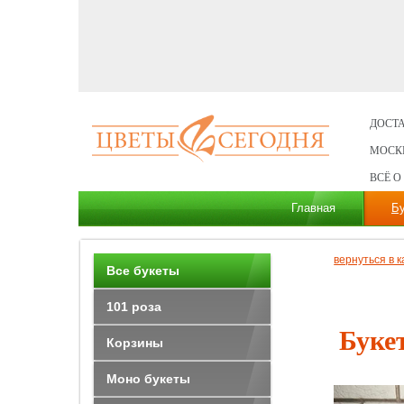
ДОСТА
МОСК
ВСЁ О
Главная
Б
вернуться в к
Все букеты
101 роза
Буке
Корзины
Моно букеты