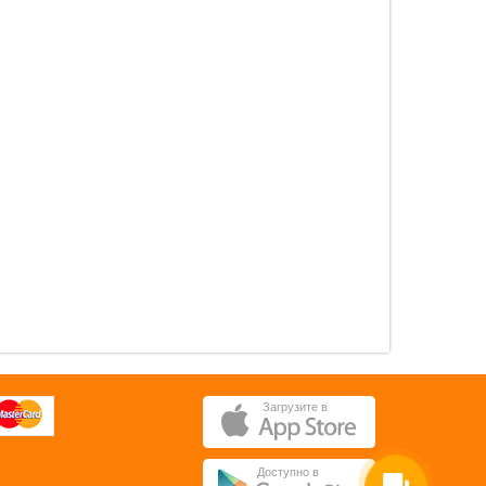
плёнка
плёнка
0 pуб.
0 pуб.
ОК
ОК
Загрузите в
Доступно в