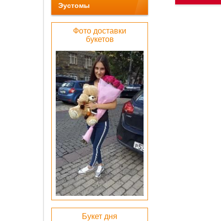
Эустомы
Фото доставки
букетов
Беже
барха
коробка
1000 
ОК
Лен
атлас
бел
0 pу
Букет дня