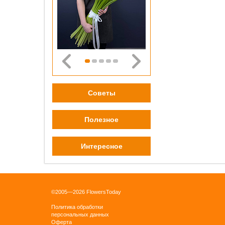
зеле
плён
0 pу
ОК
Советы
Полезное
Бордо
плён
0 pу
Интересное
ОК
©2005—2026 FlowersToday
Политика обработки
персональных данных
Оферта