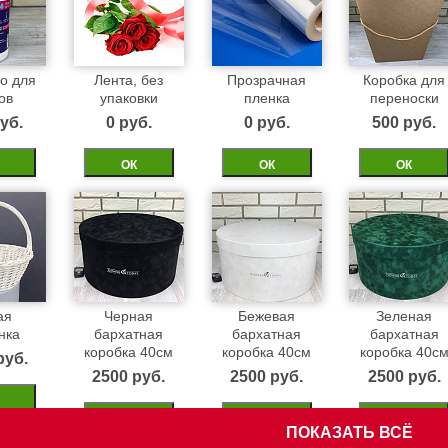
о для
Лента, без
Прозрачная
Коробка для
ов
упаковки
пленка
переноски
уб.
0 pуб.
0 pуб.
500 pуб.
ОК
ОК
ОК
ая
Черная
Бежевая
Зеленая
нка
бархатная
бархатная
бархатная
коробка 40см
коробка 40см
коробка 40с
pуб.
2500 pуб.
2500 pуб.
2500 pуб.
ОК
ОК
ОК
ПОКАЗАТЬ ВСЁ