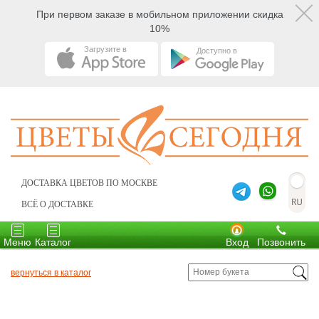
При первом заказе в мобильном приложении скидка
10%
Загрузите в
Доступно в
ДОСТАВКА ЦВЕТОВ ПО МОСКВЕ
ВСЁ О ДОСТАВКЕ
Toggle
Toggle
navigation
navigation
Меню
Каталог
Вход
Позвонить
вернуться в каталог