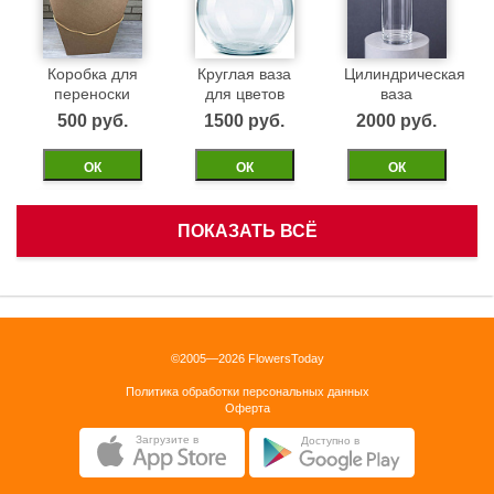
Коробка для
Круглая ваза
Цилиндрическая
переноски
для цветов
ваза
500 pуб.
1500 pуб.
2000 pуб.
ОК
ОК
ОК
ПОКАЗАТЬ ВСЁ
Белая
Черная
Бежевая
корзинка
бархатная
бархатная
коробка 40см
коробка 40см
1500 pуб.
©2005—2026 FlowersToday
2500 pуб.
2500 pуб.
Политика обработки персональных данных
ОК
Оферта
ОК
ОК
Загрузите в
Доступно в