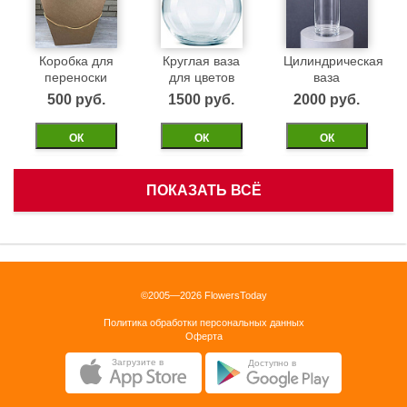
Коробка для
Круглая ваза
Цилиндрическая
переноски
для цветов
ваза
500 pуб.
1500 pуб.
2000 pуб.
ОК
ОК
ОК
ПОКАЗАТЬ ВСЁ
Белая
Черная
Бежевая
корзинка
бархатная
бархатная
коробка 40см
коробка 40см
1500 pуб.
©2005—2026 FlowersToday
2500 pуб.
2500 pуб.
Политика обработки персональных данных
ОК
Оферта
ОК
ОК
Загрузите в
Доступно в