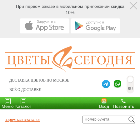
При первом заказе в мобильном приложении скидка
10%
Загрузите в
Доступно в
ДОСТАВКА ЦВЕТОВ ПО МОСКВЕ
ВСЁ О ДОСТАВКЕ
Toggle
Toggle
navigation
navigation
Меню
Каталог
Вход
Позвонить
вернуться в каталог