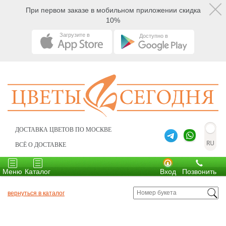
При первом заказе в мобильном приложении скидка
10%
Загрузите в
Доступно в
ДОСТАВКА ЦВЕТОВ ПО МОСКВЕ
ВСЁ О ДОСТАВКЕ
Toggle
Toggle
navigation
navigation
Меню
Каталог
Вход
Позвонить
вернуться в каталог