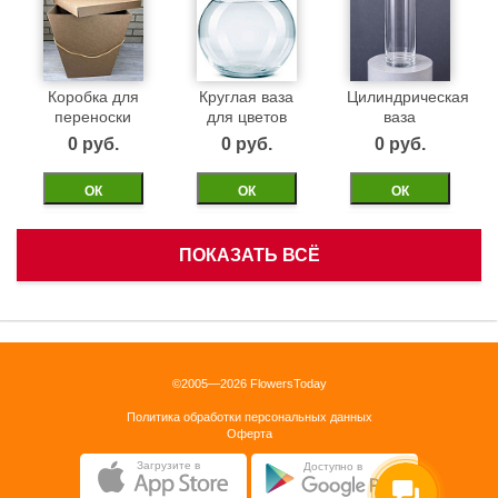
Коробка для
Круглая ваза
Цилиндрическая
переноски
для цветов
ваза
0 pуб.
0 pуб.
0 pуб.
ОК
ОК
ОК
ПОКАЗАТЬ ВСЁ
Белая
Черная
Бежевая
корзинка
бархатная
бархатная
коробка 40см
коробка 40см
0 pуб.
©2005—2026 FlowersToday
0 pуб.
0 pуб.
Политика обработки персональных данных
ОК
Оферта
ОК
ОК
Загрузите в
Доступно в