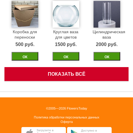
Коробка для
Круглая ваза
Цилиндрическая
переноски
для цветов
ваза
500 pуб.
1500 pуб.
2000 pуб.
ОК
ОК
ОК
ПОКАЗАТЬ ВСЁ
Белая
Черная
Бежевая
корзинка
бархатная
бархатная
коробка 40см
коробка 40см
1500 pуб.
©2005—2026 FlowersToday
2500 pуб.
2500 pуб.
Политика обработки персональных данных
ОК
Оферта
ОК
ОК
Загрузите в
Доступно в