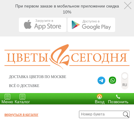
При первом заказе в мобильном приложении скидка
10%
Загрузите в
Доступно в
ДОСТАВКА ЦВЕТОВ ПО МОСКВЕ
ВСЁ О ДОСТАВКЕ
Toggle
Toggle
navigation
navigation
Меню
Каталог
Вход
Позвонить
вернуться в каталог