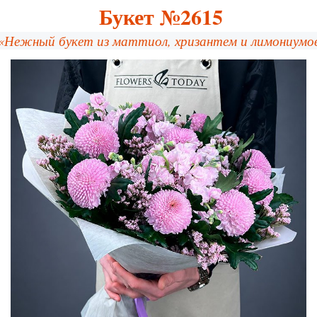
Букет №2615
«Нежный букет из маттиол, хризантем и лимониумо