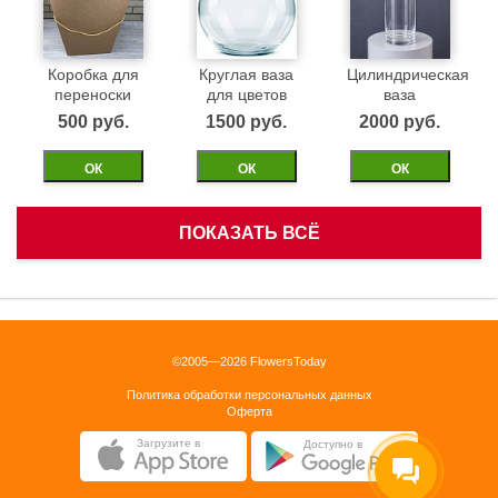
Коробка для
Круглая ваза
Цилиндрическая
переноски
для цветов
ваза
500 pуб.
1500 pуб.
2000 pуб.
ОК
ОК
ОК
ПОКАЗАТЬ ВСЁ
Белая
Черная
Бежевая
корзинка
бархатная
бархатная
коробка 40см
коробка 40см
1500 pуб.
©2005—2026 FlowersToday
2500 pуб.
2500 pуб.
Политика обработки персональных данных
ОК
Оферта
ОК
ОК
Загрузите в
Доступно в