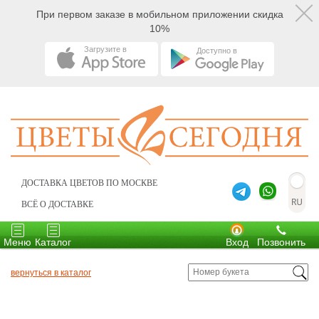
При первом заказе в мобильном приложении скидка
10%
Загрузите в
Доступно в
ДОСТАВКА ЦВЕТОВ ПО МОСКВЕ
ВСЁ О ДОСТАВКЕ
Toggle
Toggle
navigation
navigation
Меню
Каталог
Вход
Позвонить
вернуться в каталог