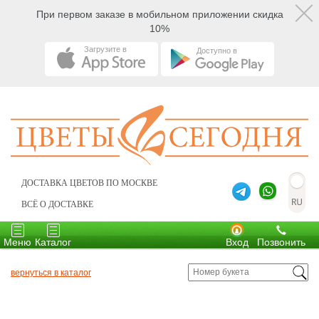
При первом заказе в мобильном приложении скидка
10%
Загрузите в
Доступно в
ДОСТАВКА ЦВЕТОВ ПО МОСКВЕ
ВСЁ О ДОСТАВКЕ
Toggle
Toggle
navigation
navigation
Меню
Каталог
Вход
Позвонить
вернуться в каталог