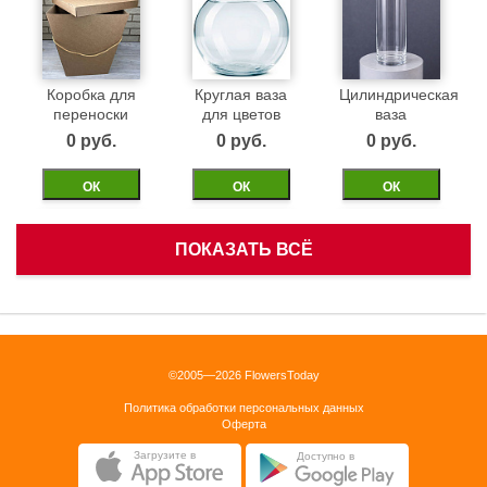
Коробка для
Круглая ваза
Цилиндрическая
переноски
для цветов
ваза
0 pуб.
0 pуб.
0 pуб.
ОК
ОК
ОК
ПОКАЗАТЬ ВСЁ
Белая
Черная
Бежевая
корзинка
бархатная
бархатная
коробка 40см
коробка 40см
0 pуб.
©2005—2026 FlowersToday
0 pуб.
0 pуб.
Политика обработки персональных данных
ОК
Оферта
ОК
ОК
Загрузите в
Доступно в