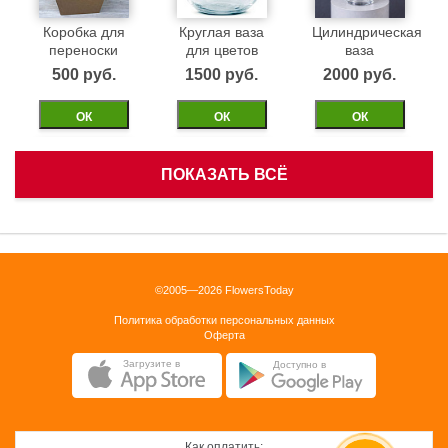
Коробка для
Круглая ваза
Цилиндрическая
переноски
для цветов
ваза
500 pуб.
1500 pуб.
2000 pуб.
ОК
ОК
ОК
ПОКАЗАТЬ ВСЁ
Белая
Черная
Бежевая
корзинка
бархатная
бархатная
коробка 40см
коробка 40см
1500 pуб.
©2005—2026 FlowersToday
2500 pуб.
2500 pуб.
Политика обработки персональных данных
ОК
Оферта
ОК
ОК
Загрузите в
Доступно в
Как оплатить: