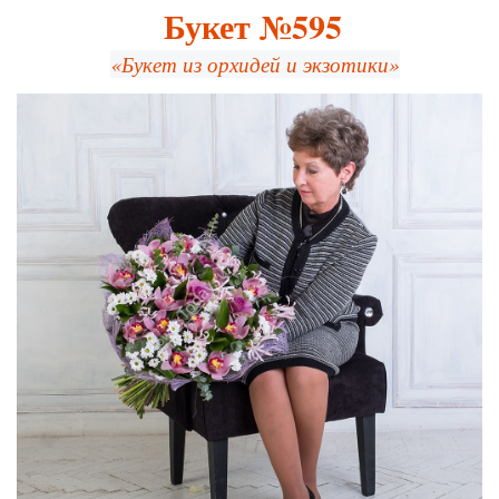
Букет №595
«Букет из орхидей и экзотики»