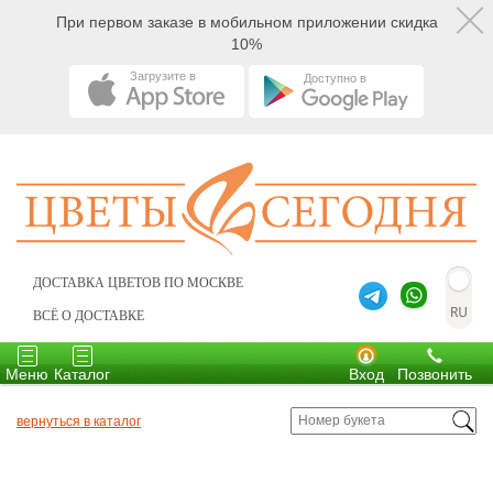
При первом заказе в мобильном приложении скидка
10%
Загрузите в
Доступно в
ДОСТАВКА ЦВЕТОВ ПО МОСКВЕ
ВСЁ О ДОСТАВКЕ
Toggle
Toggle
navigation
navigation
Меню
Каталог
Вход
Позвонить
вернуться в каталог