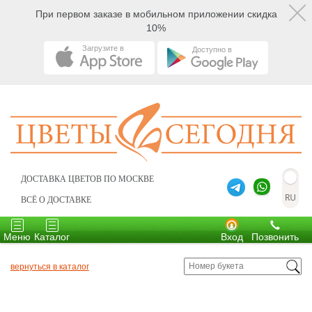
При первом заказе в мобильном приложении скидка
10%
Загрузите в
Доступно в
ДОСТАВКА ЦВЕТОВ ПО МОСКВЕ
ВСЁ О ДОСТАВКЕ
Toggle
Toggle
navigation
navigation
Меню
Каталог
Вход
Позвонить
вернуться в каталог