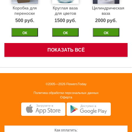
Коробка для
Круглая ваза
Цилиндрическая
переноски
для цветов
ваза
500 pуб.
1500 pуб.
2000 pуб.
ОК
ОК
ОК
ПОКАЗАТЬ ВСЁ
Белая
Черная
Бежевая
корзинка
бархатная
бархатная
коробка 40см
коробка 40см
1500 pуб.
©2005—2026 FlowersToday
2500 pуб.
2500 pуб.
Политика обработки персональных данных
ОК
Оферта
ОК
ОК
Загрузите в
Доступно в
Как оплатить: