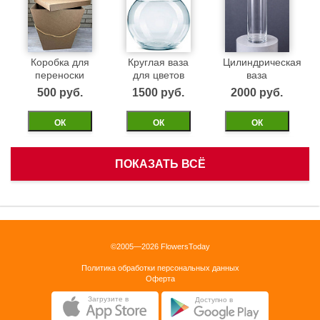
Коробка для
Круглая ваза
Цилиндрическая
переноски
для цветов
ваза
500 pуб.
1500 pуб.
2000 pуб.
ОК
ОК
ОК
ПОКАЗАТЬ ВСЁ
Белая
Черная
Бежевая
корзинка
бархатная
бархатная
коробка 40см
коробка 40см
1500 pуб.
©2005—2026 FlowersToday
2500 pуб.
2500 pуб.
Политика обработки персональных данных
ОК
Оферта
ОК
ОК
Загрузите в
Доступно в