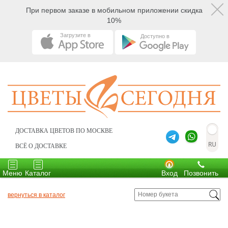
При первом заказе в мобильном приложении скидка
10%
Загрузите в
Доступно в
ДОСТАВКА ЦВЕТОВ ПО МОСКВЕ
ВСЁ О ДОСТАВКЕ
Toggle
Toggle
navigation
navigation
Меню
Каталог
Вход
Позвонить
вернуться в каталог