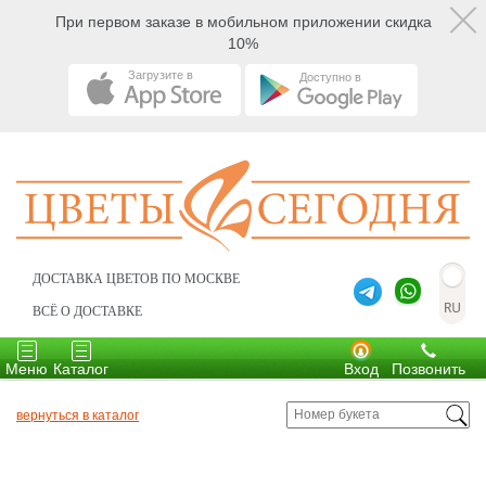
При первом заказе в мобильном приложении скидка
10%
Загрузите в
Доступно в
ДОСТАВКА ЦВЕТОВ ПО МОСКВЕ
ВСЁ О ДОСТАВКЕ
Toggle
Toggle
navigation
navigation
Меню
Каталог
Вход
Позвонить
вернуться в каталог