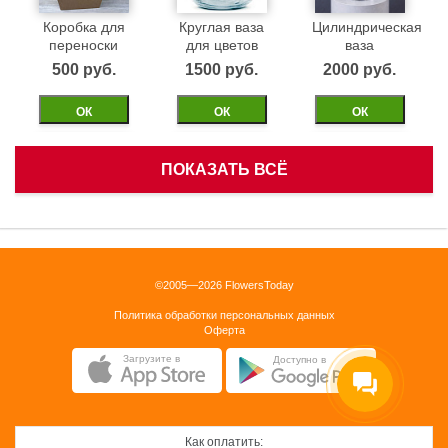
Коробка для
Круглая ваза
Цилиндрическая
переноски
для цветов
ваза
500 pуб.
1500 pуб.
2000 pуб.
ОК
ОК
ОК
ПОКАЗАТЬ ВСЁ
Белая
Черная
Бежевая
корзинка
бархатная
бархатная
коробка 40см
коробка 40см
1500 pуб.
©2005—2026 FlowersToday
2500 pуб.
2500 pуб.
Политика обработки персональных данных
ОК
Оферта
ОК
ОК
Загрузите в
Доступно в
Как оплатить: