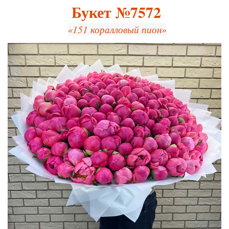
Букет №7572
«151 коралловый пион»