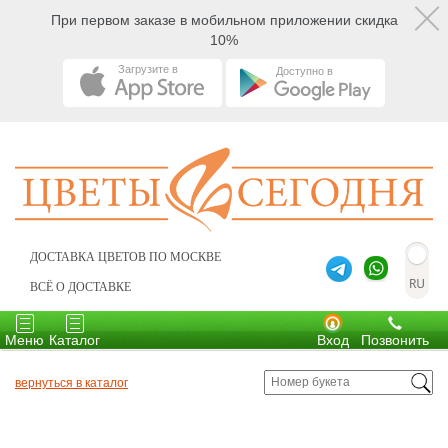
При первом заказе в мобильном приложении скидка
10%
Загрузите в
Доступно в
ДОСТАВКА ЦВЕТОВ ПО МОСКВЕ
ВСЁ О ДОСТАВКЕ
Toggle
Toggle
navigation
navigation
Меню
Каталог
Вход
Позвонить
вернуться в каталог