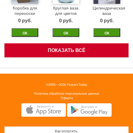
Коробка для
Круглая ваза
Цилиндрическая
переноски
для цветов
ваза
0 pуб.
0 pуб.
0 pуб.
ОК
ОК
ОК
ПОКАЗАТЬ ВСЁ
Белая
Черная
Бежевая
корзинка
бархатная
бархатная
коробка 40см
коробка 40см
0 pуб.
©2005—2026 FlowersToday
0 pуб.
0 pуб.
Политика обработки персональных данных
ОК
Оферта
ОК
ОК
Загрузите в
Доступно в
Как оплатить: