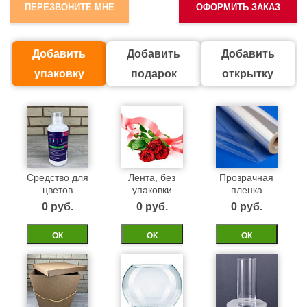
ПЕРЕЗВОНИТЕ МНЕ
ОФОРМИТЬ ЗАКАЗ
Добавить
Добавить
Добавить
упаковку
подарок
открытку
Средство для
Лента, без
Прозрачная
цветов
упаковки
пленка
0 pуб.
0 pуб.
0 pуб.
ОК
ОК
ОК