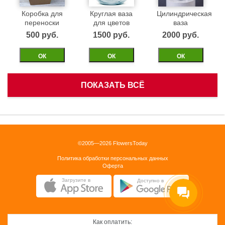
Коробка для
Круглая ваза
Цилиндрическая
переноски
для цветов
ваза
500 pуб.
1500 pуб.
2000 pуб.
ОК
ОК
ОК
ПОКАЗАТЬ ВСЁ
Белая
Черная
Бежевая
корзинка
бархатная
бархатная
коробка 40см
коробка 40см
1500 pуб.
©2005—2026 FlowersToday
2500 pуб.
2500 pуб.
Политика обработки персональных данных
ОК
Оферта
ОК
ОК
Загрузите в
Доступно в
Как оплатить: