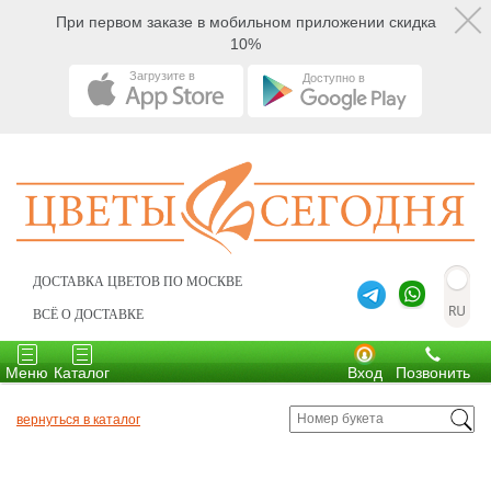
При первом заказе в мобильном приложении скидка
10%
Загрузите в
Доступно в
ДОСТАВКА ЦВЕТОВ ПО МОСКВЕ
ВСЁ О ДОСТАВКЕ
Toggle
Toggle
navigation
navigation
Меню
Каталог
Вход
Позвонить
вернуться в каталог