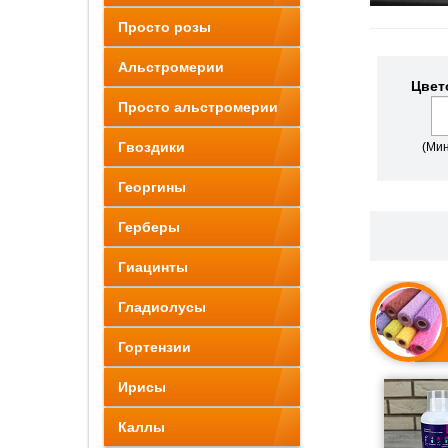
Просто розы
Альстромерии
Цвет
Просто альстромерии
Гвоздики
(Мин
Георгины
Герберы
Гиацинты
Гладиолусы
Гортензии
Ирисы
Каллы