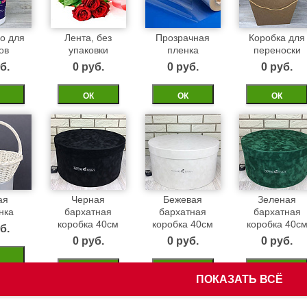
о для
Лента, без
Прозрачная
Коробка для
ов
упаковки
пленка
переноски
б.
0 pуб.
0 pуб.
0 pуб.
ОК
ОК
ОК
ая
Черная
Бежевая
Зеленая
нка
бархатная
бархатная
бархатная
коробка 40см
коробка 40см
коробка 40с
б.
0 pуб.
0 pуб.
0 pуб.
ОК
ОК
ОК
ПОКАЗАТЬ ВСЁ