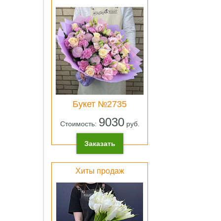
ОК
Лен
атлас
розо
Букет №2735
0 pу
9030
Стоимость:
руб.
ОК
Заказать
Хиты продаж
Свет
зеле
плён