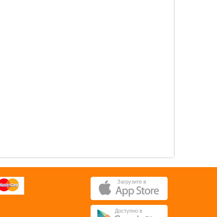
0 pуб.
0 pуб.
ОК
ОК
Загрузите в
Доступно в