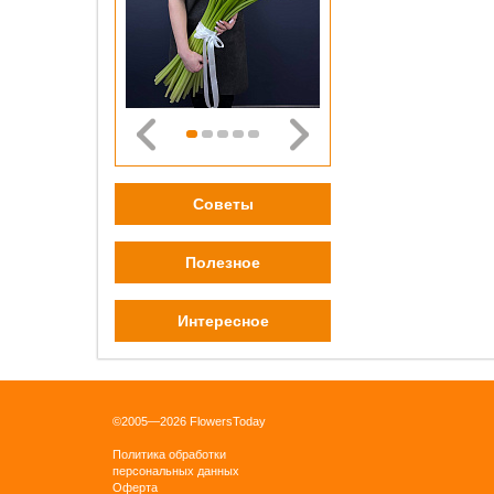
0 pу
ОК
Советы
Бордо
плён
Полезное
0 pу
Интересное
ОК
©2005—2026 FlowersToday
Политика обработки
персональных данных
Оферта