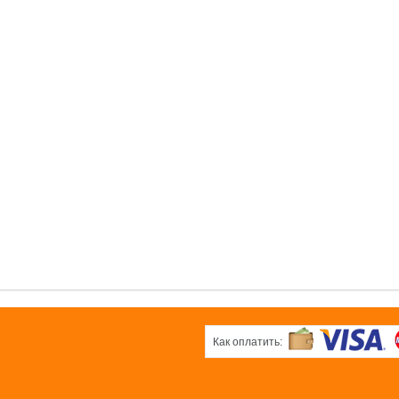
0 pуб.
б.
0 pуб.
ОК
ОК
ОК
вая
Белая плёнка
Черная
ка
плёнка
0 pуб.
б.
0 pуб.
ОК
ОК
Как оплатить: