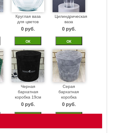
Круглая ваза
Цилиндрическая
для цветов
ваза
0 pуб.
0 pуб.
ОК
ОК
Черная
Серая
бархатная
бархатная
м
коробка 19см
коробка
0 pуб.
0 pуб.
ОК
ОК