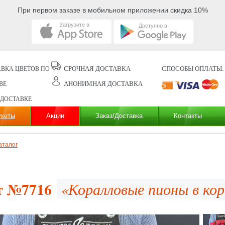
При первом заказе в мобильном приложении скидка 10%
Загрузите в
Доступно в
СРОЧНАЯ ДОСТАВКА
СПОСОБЫ ОПЛАТЫ:
ВКА ЦВЕТОВ ПО
АНОНИМНАЯ ДОСТАВКА
ВЕ
 ДОСТАВКЕ
укеты
Акции
Заказ/Доставка
Контакты
аталог
т №7716
«Коралловые пионы в кор