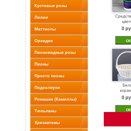
Кустовые розы
Средств
Лилии
цвет
0 pу
Маттиолы
Орхидеи
ОК
Пионовидные розы
Пионы
Просто пионы
Бел
Подсолнухи
корзи
0 pу
Ромашки (Камиллы)
ОК
Тюльпаны
Хризантемы