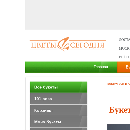
ДОСТА
МОСК
ВСЁ О
Главная
Б
вернуться в к
Все букеты
101 роза
Буке
Корзины
Моно букеты