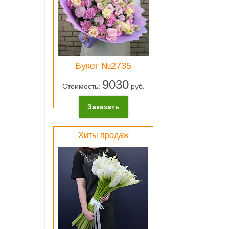
ОК
Букет №2735
Лен
9030
Стоимость:
руб.
атлас
розо
Заказать
0 pу
ОК
Хиты продаж
Свет
зеле
плён