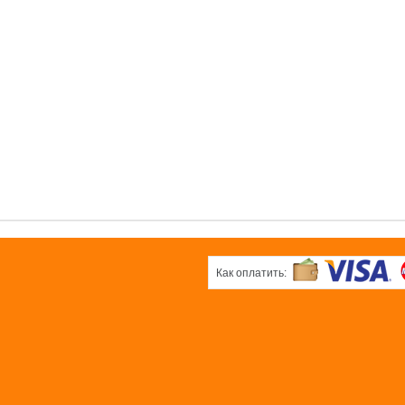
0 pуб.
б.
0 pуб.
ОК
ОК
ОК
вая
Белая плёнка
Черная
ка
плёнка
0 pуб.
б.
0 pуб.
ОК
ОК
Как оплатить: