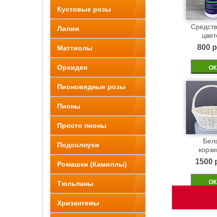
Кустовые розы
Средств
Лилии
цвет
800 p
Маттиолы
Орхидеи
ОК
Пионовидные розы
Пионы
Просто пионы
Бел
Подсолнухи
корзи
1500 
Ромашки (Камиллы)
ОК
Тюльпаны
Хризантемы