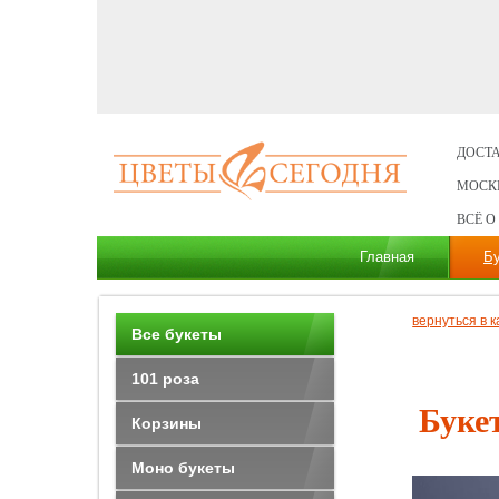
ДОСТА
МОСК
ВСЁ О
Главная
Б
вернуться в к
Все букеты
101 роза
Буке
Корзины
Моно букеты