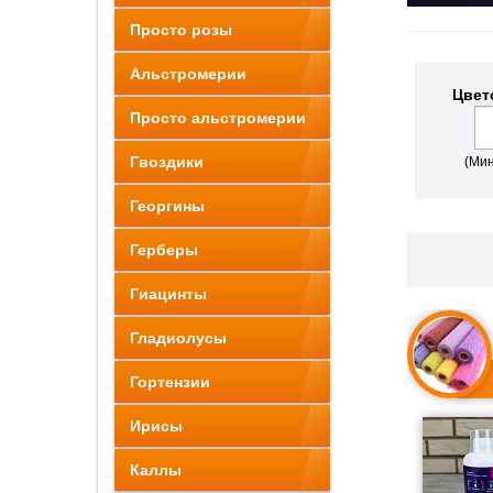
Просто розы
Альстромерии
Цвет
Просто альстромерии
Гвоздики
(Мин
Георгины
Герберы
Гиацинты
Гладиолусы
Гортензии
Ирисы
Каллы