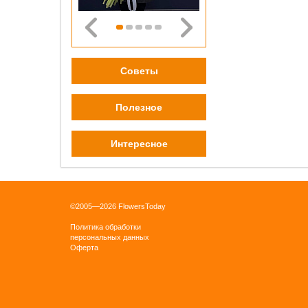
0 pу
ОК
Советы
Полезное
Интересное
Бордо
плён
0 pу
©2005—2026 FlowersToday
ОК
Политика обработки
персональных данных
Оферта