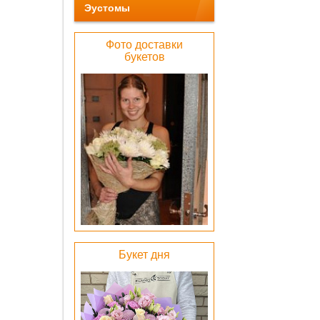
Эустомы
Фото доставки
букетов
Беже
барха
коробка
1000 
ОК
Лен
Букет дня
атлас
бел
0 pу