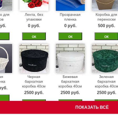
о для
Лента, без
Прозрачная
Коробка для
ов
упаковки
пленка
переноски
уб.
0 pуб.
0 pуб.
500 pуб.
ОК
ОК
ОК
ая
Черная
Бежевая
Зеленая
нка
бархатная
бархатная
бархатная
коробка 40см
коробка 40см
коробка 40с
pуб.
2500 pуб.
2500 pуб.
2500 pуб.
ОК
ОК
ОК
ПОКАЗАТЬ ВСЁ