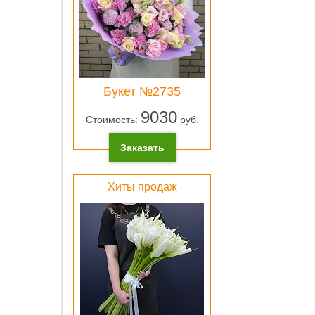
ОК
Букет №2735
Лен
9030
Стоимость:
руб.
атлас
розо
Заказать
0 pу
ОК
Хиты продаж
Свет
зеле
плён