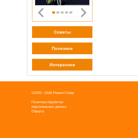
0 pу
ОК
Советы
Полезное
Интересное
Бордо
плён
0 pу
ОК
©2005—2026 FlowersToday
Политика обработки
персональных данных
Оферта