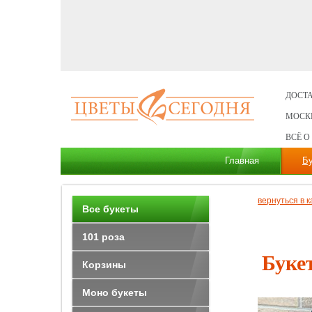
ДОСТА
МОСК
ВСЁ О
Главная
Б
вернуться в к
Все букеты
101 роза
Буке
Корзины
Моно букеты