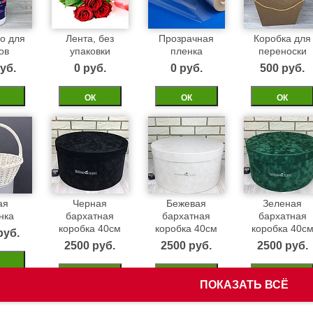
о для
Лента, без
Прозрачная
Коробка для
ов
упаковки
пленка
переноски
уб.
0 pуб.
0 pуб.
500 pуб.
ОК
ОК
ОК
ая
Черная
Бежевая
Зеленая
нка
бархатная
бархатная
бархатная
коробка 40см
коробка 40см
коробка 40с
pуб.
2500 pуб.
2500 pуб.
2500 pуб.
ОК
ОК
ОК
ПОКАЗАТЬ ВСЁ