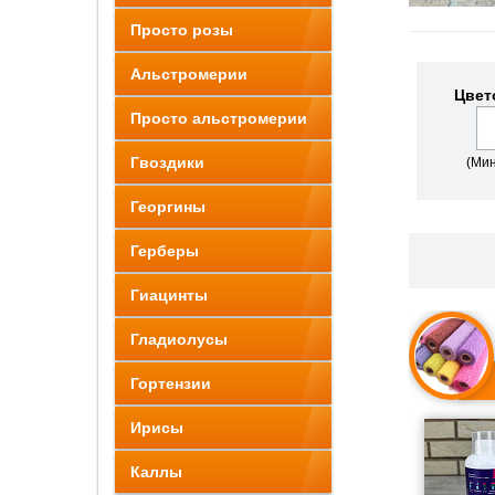
Просто розы
Альстромерии
Цвет
Просто альстромерии
Гвоздики
(Мин
Георгины
Герберы
Гиацинты
Гладиолусы
Гортензии
Ирисы
Каллы