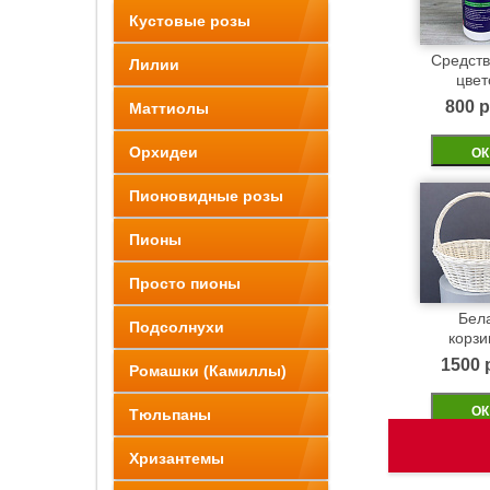
Кустовые розы
Средств
Лилии
цвет
800 p
Маттиолы
Орхидеи
ОК
Пионовидные розы
Пионы
Просто пионы
Бел
Подсолнухи
корзи
1500 
Ромашки (Камиллы)
ОК
Тюльпаны
Хризантемы