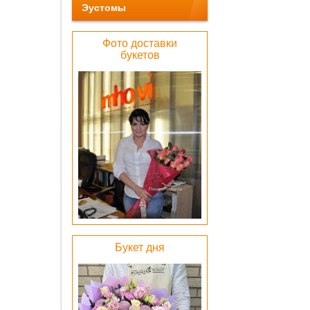
Эустомы
Фото доставки
букетов
Беже
барха
коробка
1000 
ОК
Лен
Букет дня
атлас
бел
0 pу