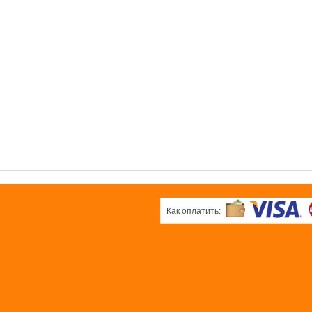
0 pуб.
б.
0 pуб.
ОК
ОК
ОК
вая
Белая плёнка
Черная
ка
плёнка
0 pуб.
б.
0 pуб.
ОК
ОК
Как оплатить: