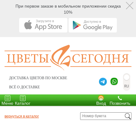
При первом заказе в мобильном приложении скидка
10%
Загрузите в
Доступно в
ДОСТАВКА ЦВЕТОВ ПО МОСКВЕ
ВСЁ О ДОСТАВКЕ
Toggle
Toggle
navigation
navigation
Меню
Каталог
Вход
Позвонить
вернуться в каталог