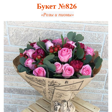
Букет №826
«Розы и пионы»