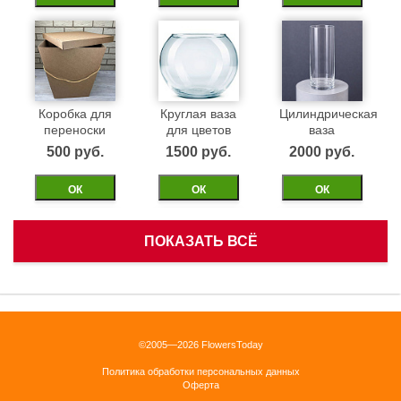
Коробка для
Круглая ваза
Цилиндрическая
переноски
для цветов
ваза
500 pуб.
1500 pуб.
2000 pуб.
ОК
ОК
ОК
ПОКАЗАТЬ ВСЁ
Белая
Черная
Бежевая
корзинка
бархатная
бархатная
коробка 40см
коробка 40см
1500 pуб.
©2005—2026 FlowersToday
2500 pуб.
2500 pуб.
Политика обработки персональных данных
ОК
Оферта
ОК
ОК